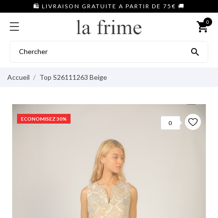
🛍️ LIVRAISON GRATUITE A PARTIR DE 75€ 🚚
0
shopping_cart

Accueil
Top S26111263 Beige
ECONOMISEZ 30%
0