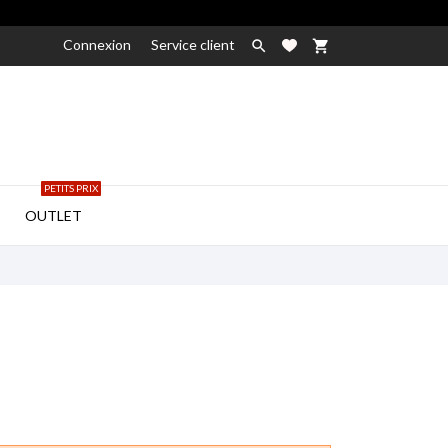
Connexion
Service client

shopping_cart
PETITS PRIX

OUTLET