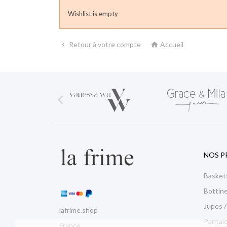
Wishlist is empty
Retour à votre compte
Accueil



NOS P
Basket
Bottin
Jupes /
lafrime.shop
Pantalo
France