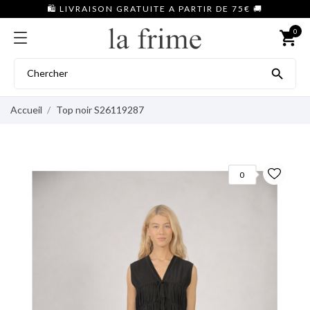
🛍️ LIVRAISON GRATUITE A PARTIR DE 75€ 🚚
0
shopping_cart

Accueil
Top noir S26119287
0