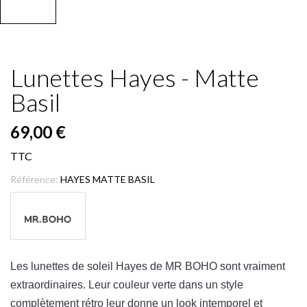
Lunettes Hayes - Matte
Basil
69,00 €
TTC
Référence:
HAYES MATTE BASIL
Les
lun
ettes
de
sole
il
Hayes
de
MR
B
OH
O
s
ont
v
ra
iment
extraord
ina
ires
.
Le
ur
cou
le
ur
verte
d
ans
un
style
compl
è
t
ement
ré
tro
le
ur
don
ne
un
look
int
emp
ore
l
et