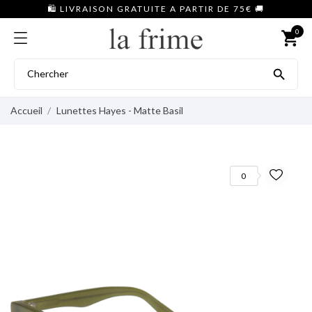
🛍️ LIVRAISON GRATUITE A PARTIR DE 75€ 🚚
0
shopping_cart

Accueil
Lunettes Hayes - Matte Basil
0