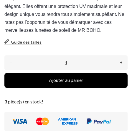
é
lé
g
ant
.
Ell
es
off
rent
une
protection
UV
maxim
ale
et
le
ur
design
unique
v
ous
rend
ra
t
out
simple
ment
st
up
é
f
iant
.
Ne
rate
z
pas
l
'
opp
ortun
ité
de
v
ous
dé
mar
quer
a
vec
c
es
m
erve
ille
uses
lun
ettes
de
sole
il
de
MR
B
OH
O
.
Guide des tailles
–
+
Ajouter au panier
3
pièce(s) en stock!