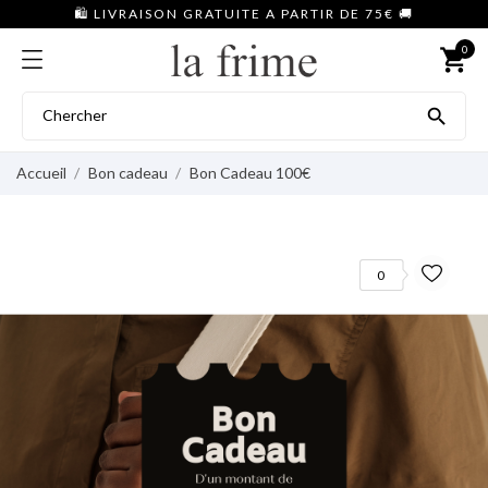
🛍️ LIVRAISON GRATUITE A PARTIR DE 75€ 🚚
0
shopping_cart

Accueil
Bon cadeau
Bon Cadeau 100€
0