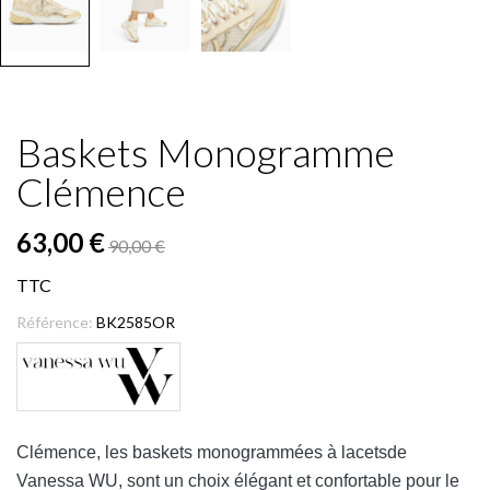
Baskets Monogramme
Clémence
63,00 €
90,00 €
TTC
Référence:
BK2585OR
Cl
é
m
ence
,
les
baskets
mon
ogram
m
ées
à
lac
ets
de
Vanessa
W
U
,
s
ont
un
cho
ix
é
lé
g
ant
et
conf
ort
able
pour
le