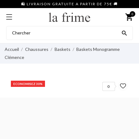
🛍️ LIVRAISON GRATUITE A PARTIR DE 75€ 🚚
0
shopping_cart

Accueil
Chaussures
Baskets
Baskets Monogramme
Clémence
ECONOMISEZ 30%
0