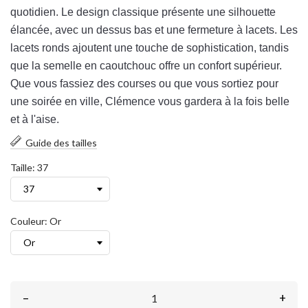
quot
id
ien
.
Le
design
class
ique
pr
és
ente
une
silhouette
é
l
anc
ée
,
a
vec
un
d
ess
us
bas
et
une
fer
met
ure
à
lac
ets
.
Les
lac
ets
ronds
a
j
out
ent
une
tou
che
de
sophistication
,
t
and
is
que
la
sem
elle
en
ca
out
ch
ou
c
off
re
un
conf
ort
sup
é
rie
ur
.
Que
v
ous
f
ass
ie
z
des
courses
o
u
que
v
ous
sort
ie
z
pour
une
so
ir
ée
en
v
ille
,
Cl
é
m
ence
v
ous
gard
era
à
la
f
ois
bel
le
et
à
l
'
a
ise
.
Guide des tailles
Taille: 37
Couleur: Or
–
+