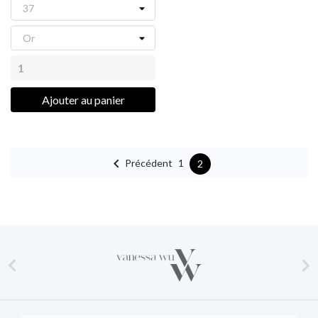
Ajouter au panier

Précédent
1
2

